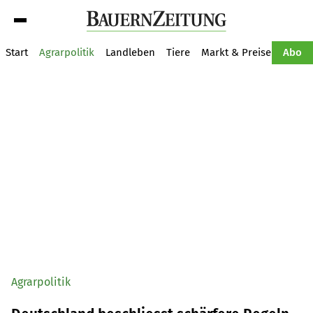
Suche
Start
Agrarpolitik
Landleben
Tiere
Markt & Preise
Pflan
Abo
Agrarpolitik