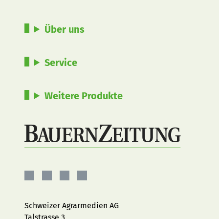
Über uns
Service
Weitere Produkte
BauernZeitung
BauernZeitung
BauernZeitung
BauernZeitung
auf
auf
auf
auf
Facebook
Instagram
YouTube
LinkedIn
Schweizer Agrarmedien AG
Talstrasse 3