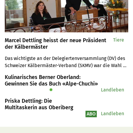
Marcel Dettling heisst der neue Präsident
Tiere
der Kälbermäster
Das wichtigste an der Delegiertenversammlung (DV) des 
Schweizer Kälbermäster-Verband (SKMV) war die Wahl 
des neuen Präsidenten Marcel Dettling aus Oberiberg SZ. 
Kulinarisches Berner Oberland:
"Ich bin Kälbermäster, seit ich den elterlichen Betrieb 
Gewinnen Sie das Buch «Alpe-Chuchi»
mit 21 Jahren übernommen habe", stellte er sich der 
✹
Landleben
Versammlung heute vor. 
Priska Dettling: Die
Multitaskerin aus Oberiberg
Landleben
ABO