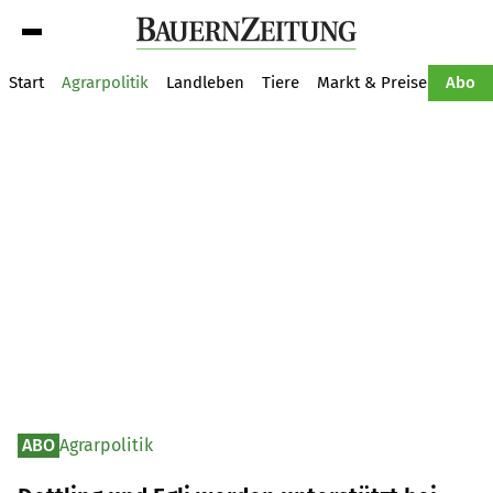
Suche
Start
Agrarpolitik
Landleben
Tiere
Markt & Preise
Pflan
Abo
ABO
Agrarpolitik