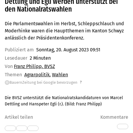
Dettling und Egli werden unterstützt bei
den Nationalratswahlen
Die Parlamentswahlen im Herbst, Schleppschlauch und
Moderhinke waren die Hauptthemen im Kanton Schwyz
anlässlich der Präsidentenkonferenz.
Publiziert am
Sonntag, 20. August 2023 09:51
Lesedauer
2 Minuten
Von
Franz Philipp, BVSZ
Themen
Agrarpolitik
Wahlen
?
BauernZeitung bei Google bevorzugen
G
Die BVSZ unterstützt die Nationalratskandidaturen von Marcel
Dettling und Hanspeter Egli (r.).
(Bild:
Franz Philipp
)
Artikel teilen
Kommentare