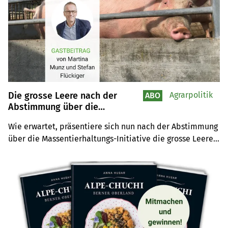
Die grosse Leere nach der
Agrarpolitik
ABO
Abstimmung über die
Massentierhaltungs-Initiative
Wie erwartet, präsentiere sich nun nach der Abstimmung 
über die Massentierhaltungs-Initiative die grosse Leere, 
schreiben Stefan Flückiger und Martina Munz vom 
Schweizer Tierschutz (STS) in ihrem Gastbeitrag. Nach 
der Sistierung sei bei der agrarpolitischen Vorlage AP22+ 
mit deren Entschlackung durch den Bundesrat auch das 
Tierwohl auf der Strecke geblieben.