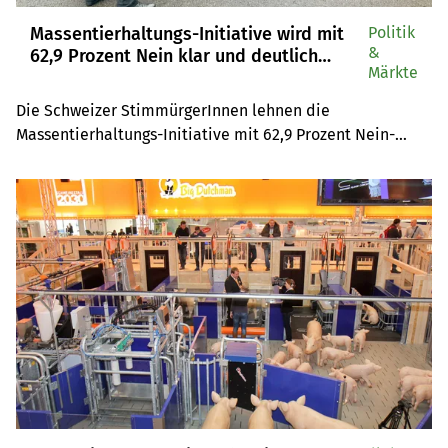
Massentierhaltungs-Initiative wird mit
Politik
&
62,9 Prozent Nein klar und deutlich
Märkte
abgelehnt
Die Schweizer StimmürgerInnen lehnen die 
Massentierhaltungs-Initiative mit 62,9 Prozent Nein-
Stimmen klar und deutlich ab. Die MTI ist am Volksmehr 
und am Ständemehr gescheitert, als einziger Kanton 
stimmte Basel-Stadt für die Initiative. Die Initianten 
sind enttäuscht, Bauernpräsident Markus Ritter wertet 
das Nein im Video-Interview als ein Ja zur 
Landwirtschaft.