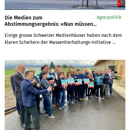
Die Medien zum
Agrarpolitik
Abstimmungsergebnis: «Nun müssen
wir das Tierwohl eben kaufen»
Einige grosse Schweizer Medienhäuser haben nach dem 
klaren Scheitern der Massentierhaltungs-Initiative 
kommentierend Stellung genommen. Der Tenor ist klar. 
Die Landwirtschaft kann nicht ohne die Bauern 
reformiert werden. Auch Konsumenten und 
Grossverteiler nehmen die Blätter in die Pflicht.