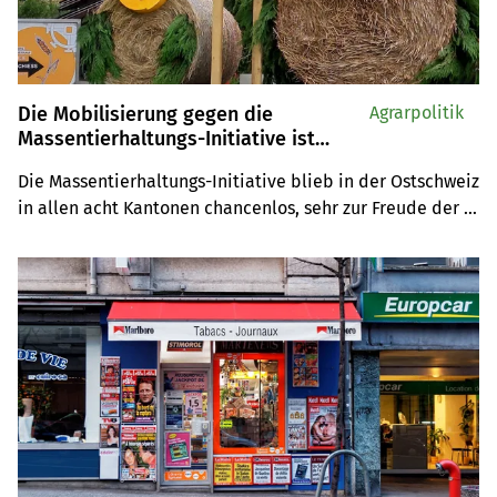
Die Mobilisierung gegen die
Agrarpolitik
Massentierhaltungs-Initiative ist
gelungen
Die Massentierhaltungs-Initiative blieb in der Ostschweiz 
in allen acht Kantonen chancenlos, sehr zur Freude der 
kantonalen Bauernpräsidenten. Den Dialog mit der 
Bevölkerung müsse man weiterhin aufrecht erhalten und 
pflegen, ist man sich aber bewusst.