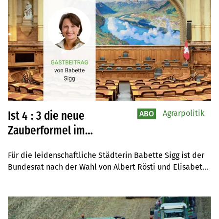
Agrarpolitik
Ist 4 : 3 die neue
ABO
Zauberformel im
Bundesrat?
Für die leidenschaftliche Städterin Babette Sigg ist der 
Bundesrat nach der Wahl von Albert Rösti und Elisabeth 
Baume-Schneider zu einseitig zusammengesetzt. Mit vier 
von sieben Mitgliedern sei der Bauernstand, der unter 
der Bevölkerung nur noch 3 Prozent ausmacht, massiv 
übervertreten. Die Präsidentin des Konsumentenforums 