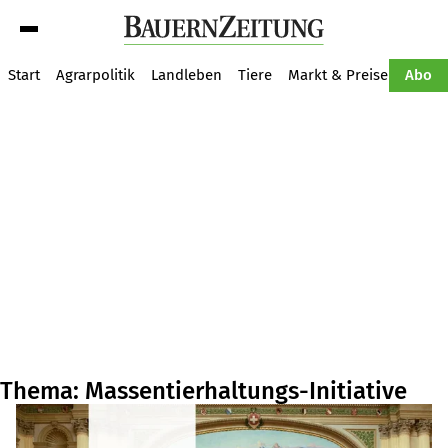
Suche
Start
Agrarpolitik
Landleben
Tiere
Markt & Preise
Pflan
Abo
Thema: Massentierhaltungs-Initiative