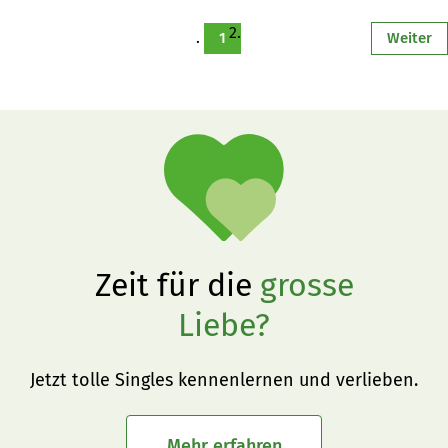
und am Ständemehr gescheitert, den als einziger Kanton 
stimmte Basel-Stadt für die Initiative. «die grüne» 
1
Weiter
berichtete den ganzen Abstimmungs-Sonntag mit einem 
Liveticker aus dem Lager der MTI-Gegner mit Resultaten, 
Fotos und Reaktionen.
Zeit für die
grosse
Liebe?
Jetzt tolle Singles kennenlernen und verlieben.
Mehr erfahren