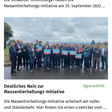
Massentierhaltungs-Initiative am 25. September 2022 
mit 62,9 Prozent Nein-Stimmen abgelehnt. Und jetzt? Es 
herrscht auf allen Seiten der grosse Katzenjammer. Bei 
den MTI-InitiantInnen und dem Schweizer 
Bauernverband, bei Bauernfamilien und 
KonsumentInnen.
Deutliches Nein zur
Agrarpolitik
Massentierhaltungs-Initiative
Die Massentierhaltungs-Initiative scheitert am Volks- 
und Ständemehr. Hier finden Sie einen Liveticker vom 