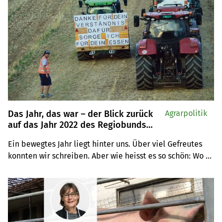
sieht aber auch positive Aspekte.
Das Jahr, das war – der Blick zurück
Agrarpolitik
auf das Jahr 2022 des Regiobunds
Nordwestschweiz, Bern und Freiburg,
Ein bewegtes Jahr liegt hinter uns. Über viel Gefreutes 
Teil 1
konnten wir schreiben. Aber wie heisst es so schön: Wo 
Licht ist, ist auch Schatten. Und so gab es auch einiges 
an Unerfreulichem zu berichten. Wir präsentieren in 
unserem zweiteiligen Jahresrückblick eine kleine 
Auswahl.