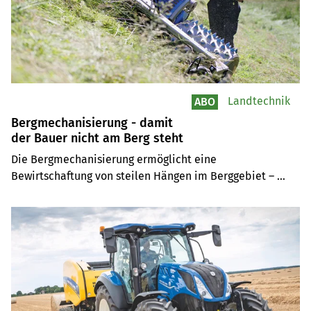
Landtechnik
ABO
Bergmechanisierung - damit
der Bauer nicht am Berg steht
Die Bergmechanisierung ermöglicht eine 
Bewirtschaftung von steilen Hängen im Berggebiet – 
aber auch von Hanglagen in der Tal- und Hügelzone. 
Schweizer Hersteller wie Aebi, Rapid und Schiltrac 
haben dabei Konkurrenz erhalten von Reform, Lindner 
und anderen Marken.