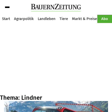
Suche
Start
Agrarpolitik
Landleben
Tiere
Markt & Preise
Pflan
Abo
Thema: Lindner