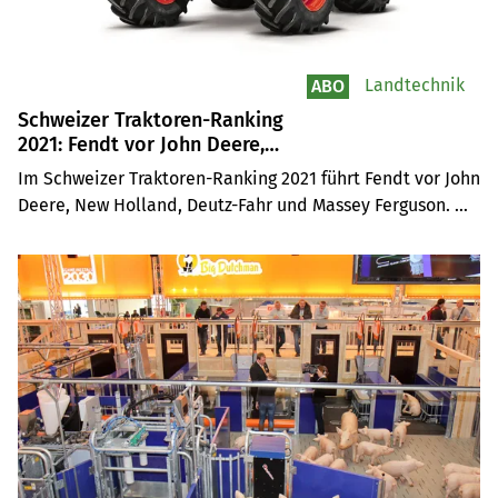
Landtechnik
ABO
Schweizer Traktoren-Ranking
2021: Fendt vor John Deere,
New Holland, Deutz-Fahr und
Im Schweizer Traktoren-Ranking 2021 führt Fendt vor John 
Massey Ferguson
Deere, New Holland, Deutz-Fahr und Massey Ferguson. 
2021 wurden in der Schweiz 2330 Traktoren neu 
zugelassen –291 Traktoren oder 14,3 Prozent mehr als im 
Vorjahr. Und dies trotz unterbrochenen Lieferketten.