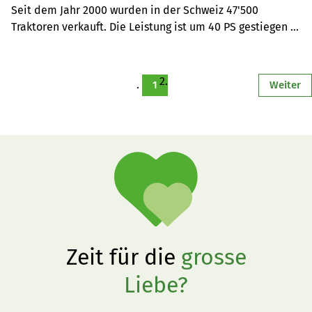
John Deere & New Holland
Seit dem Jahr 2000 wurden in der Schweiz 47'500 
Traktoren verkauft. Die Leistung ist um 40 PS gestiegen – 
das Gewicht pro PS aber um 30 Prozent gesunken. 
Marktführer 2020 sind Fendt, John Deere, New Holland, 
Deutz-Fahr und Massey Ferguson.
1
Weiter
Zeit für die
grosse
Liebe?