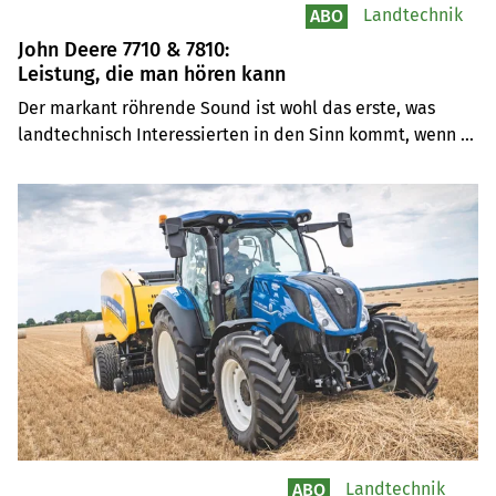
Landtechnik
ABO
John Deere 7710 & 7810:
Leistung, die man hören kann
Der markant röhrende Sound ist wohl das erste, was 
landtechnisch Interessierten in den Sinn kommt, wenn 
von den Modellen 7710 und 7810 des amerikanischen 
Herstellers John Deere die Rede ist. Optisch nur minimal 
verändert, dafür jedoch mit neuester Technik und 
besserer Grundausstattung ausgerüstet, führte John 
Deere 1997 seine Nachfolger der 7000er-Serie ein.
Landtechnik
ABO