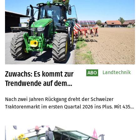
Landtechnik
Zuwachs: Es kommt zur
ABO
Trendwende auf dem
Schweizer
Nach zwei Jahren Rückgang dreht der Schweizer 
Landmaschinenmarkt
Traktorenmarkt im ersten Quartal 2026 ins Plus. Mit 435 
Neuzulassungen und einem Wachstum von 13,3 Prozent 
gegenüber dem Vorjahr überrascht die Schweiz – und 
zieht damit sogar am italienischen Markt vorbei, der 
ebenfalls wächst, aber moderater.