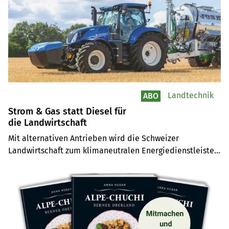
Landtechnik
ABO
Strom & Gas statt Diesel für
die Landwirtschaft
Mit alternativen Antrieben wird die Schweizer 
Landwirtschaft zum klimaneutralen Energiedienstleister. 
Im «Tank» stecken neu Biofuels, Strom aus Photovoltaik 
oder Bio-Methan (Gas). Im Idealfall gibt und nimmt der 
Traktor die Energie bi-direktional.