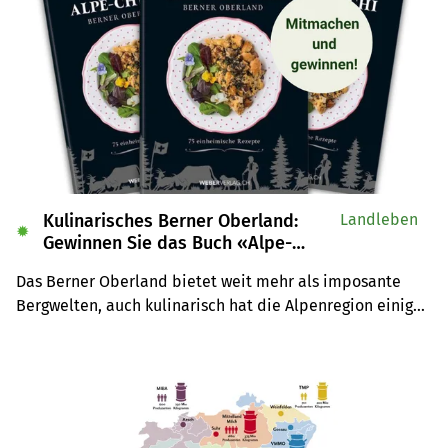
Milch produzierenden Landwirte, kritisiert «die grüne»-
Chefredaktor Jürg Vollmer in seinem Editorial.
Kulinarisches Berner Oberland:
Landleben
✹
Gewinnen Sie das Buch «Alpe-
Chuchi»
Das Berner Oberland bietet weit mehr als imposante 
Bergwelten, auch kulinarisch hat die Alpenregion einiges 
zu bieten. Wir verlosen drei Exemplare des Buches 
«Alpe-Chuchi – Berner Oberland» vom Weber Verlag.