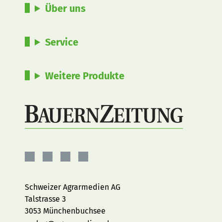
Über uns
Service
Weitere Produkte
BauernZeitung
BauernZeitung
BauernZeitung
BauernZeitung
auf
auf
auf
auf
Facebook
Instagram
YouTube
LinkedIn
Schweizer Agrarmedien AG
Talstrasse 3
3053 Münchenbuchsee