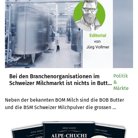
Fakten aus der «Milch-Welt» gesammelt.
Bei den Branchenorganisationen im
Politik
&
Schweizer Milchmarkt ist nichts in Butter
Märkte
– Editorial von Jürg Vollmer
Neben der bekannten BOM Milch sind die BOB Butter 
und die BSM Schweizer Milchpulver die grossen 
Unbekannten im Schweizer Milchmarkt. Diese 
Branchenorganisation sind stark abhängig von den 
Grosskonzernen Cremo, Emmi, Mittelland Molkerei 
(gehört Emmi) und Hochdorf – und dies zum Nachteil der 