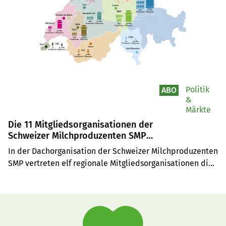
Politik
ABO
&
Märkte
Die 11 Mitgliedsorganisationen der
Schweizer Milchproduzenten SMP
(Infografik mit Jahresmilchmenge,
In der Dachorganisation der Schweizer Milchproduzenten 
Mitgliedern und Beteiligungen)
SMP vertreten elf regionale Mitgliedsorganisationen die 
Interessen der Landwirte: VMMO Ostschweiz, ZMP 
Zentralschweiz, FSFL Freiburg, Mittelland Milch, 
Aaremilch, MIBA Genossenschaft, PROLAIT Waadt, TMP 
Thurgauer Milchproduzenten, FLV Wallis, LRG Genf und 
FTPL Tessin. Exklusive Infografik mit Jahresmilchmenge, 