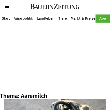
Suche
Start
Agrarpolitik
Landleben
Tiere
Markt & Preise
Pflan
Abo
Thema: Aaremilch