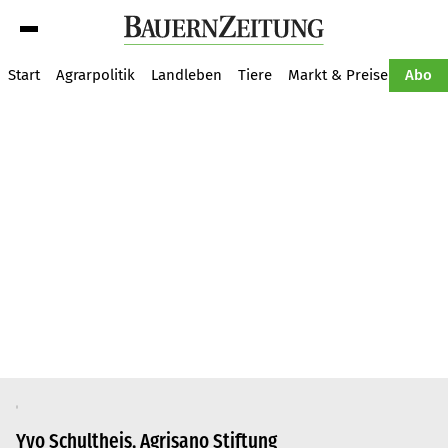
Suche
Start
Agrarpolitik
Landleben
Tiere
Markt & Preise
Pflan
Abo
Yvo Schultheis, Agrisano Stiftung