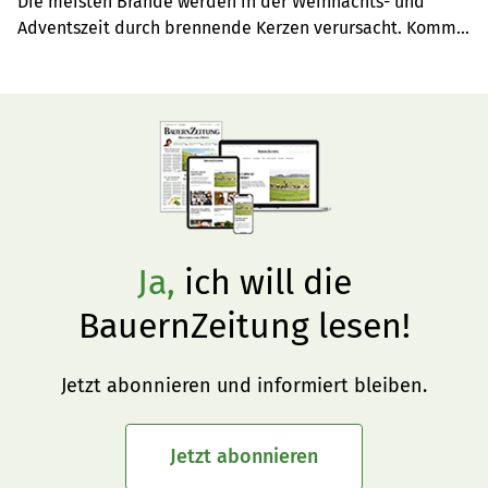
Die meisten Brände werden in der Weihnachts- und 
achten?
Adventszeit durch brennende Kerzen verursacht. Kommt 
es zu einem Brand, ist der richtige Versicherungsschutz 
entscheidend.
Ja,
ich will die
BauernZeitung lesen!
Jetzt abonnieren und informiert bleiben.
Jetzt abonnieren