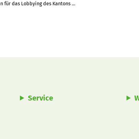
en für das Lobbying des Kantons 
 für Aussenbeziehungen des Kantons 
Service
W