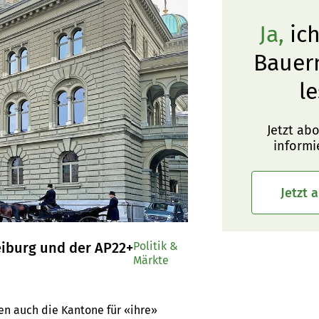
Ja,
ich
Bauer
le
Jetzt ab
informi
Jetzt 
eiburg und der AP22+
Politik &
Märkte
 auch die Kantone für «ihre» 