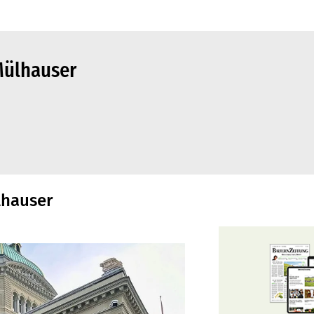
Mülhauser
lhauser