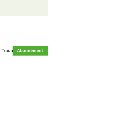
Traumtraktor
Abonnement
Hof-Management
Jahresserie