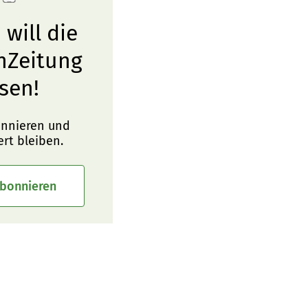
 will die
nZeitung
sen!
onnieren und
ert bleiben.
abonnieren