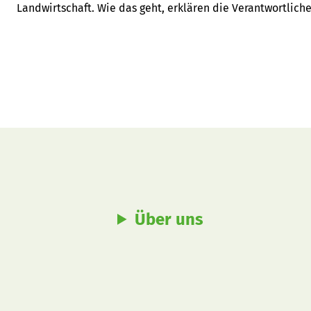
Landwirtschaft. Wie das geht, erklären die Verantwortlich
Freiburg in Bundes-Bern – der Berater und der Delegierte
Freiburg – am Beispiel der Agrarpolitik AP22+.
Über uns