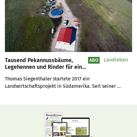
Tausend Pekannussbäume,
Landleben
ABO
Legehennen und Rinder für eine
nachhaltige Landwirtschaft in
Thomas Siegenthaler startete 2017 ein 
Uruguay
Landwirtschaftsprojekt in Südamerika. Seit seiner 
Ankunft ist schon viel passiert, aber es gibt noch viel zu 
tun.