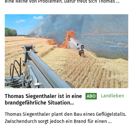
eine Reihe von Problemen. Dafür freut sich Thomas 
Siegenthaler über seine neue Feuerwehrausrüstung aus 
der Schweiz, gespendet von Freunden seines Vaters.
Thomas Siegenthaler ist in eine
Landleben
ABO
brandgefährliche Situation
geraten
Thomas Siegenthaler plant den Bau eines Geflügelstalls. 
Zwischendurch sorgt jedoch ein Brand für einen 
Schreckmoment.