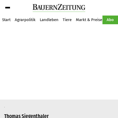
Suche
Start
Agrarpolitik
Landleben
Tiere
Markt & Preise
Pflan
Abo
Thomas Siegenthaler