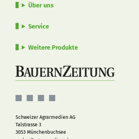
Über uns
Service
Weitere Produkte
BauernZeitung
BauernZeitung
BauernZeitung
BauernZeitung
auf
auf
auf
auf
Facebook
Instagram
YouTube
LinkedIn
Schweizer Agrarmedien AG
Talstrasse 3
3053 Münchenbuchsee