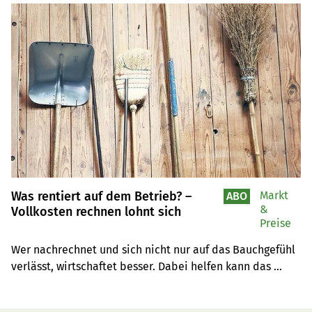
Das soll auch die Ammoniakemissionen senken, im 
Rahmen eines Ressourcenprojektes.
Was rentiert auf dem Betrieb? –
Markt
ABO
&
Vollkosten rechnen lohnt sich
Preise
Wer nachrechnet und sich nicht nur auf das Bauchgefühl 
verlässt, wirtschaftet besser. Dabei helfen kann das 
Programm «Agrico 3.0» der Agridea.