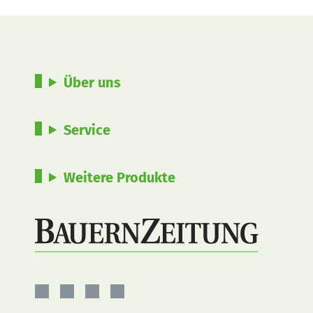
Über uns
Service
Weitere Produkte
BauernZeitung
BauernZeitung
BauernZeitung
BauernZeitung
auf
auf
auf
auf