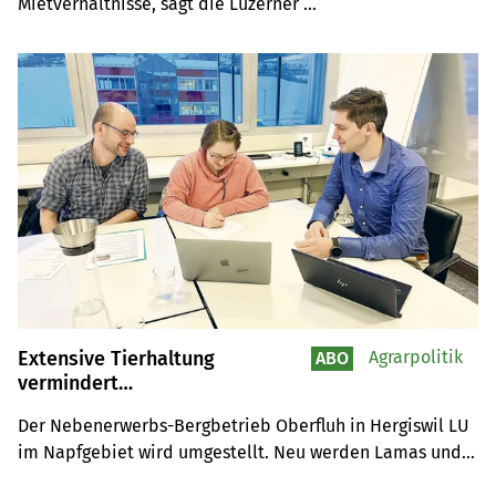
Mietverhältnisse, sagt die Luzerner 
Immobilienverwalterin Krista Christen im Interview. Sie 
gibt zum Thema Weiterbildungskurse am Luzerner BBZN.
Extensive Tierhaltung
Agrarpolitik
ABO
vermindert
Ammoniakemissionen
Der Nebenerwerbs-Bergbetrieb Oberfluh in Hergiswil LU 
im Napfgebiet wird umgestellt. Neu werden Lamas und 
Mastrinder statt Milchkühe und Mastschweine gehalten. 