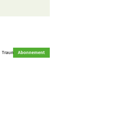
Traumtraktor
Abonnement
Hof-Management
Jahresserie