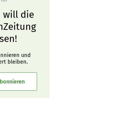
 will die
nZeitung
sen!
onnieren und
ert bleiben.
abonnieren