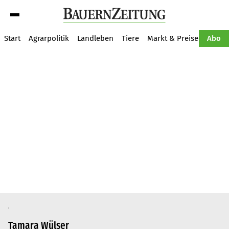
Suche
Start
Agrarpolitik
Landleben
Tiere
Markt & Preise
Pflan
Abo
Tamara Wülser