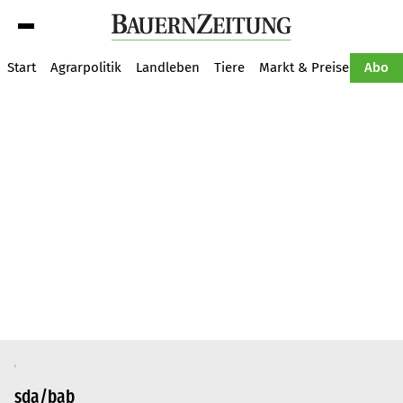
Suche
Start
Agrarpolitik
Landleben
Tiere
Markt & Preise
Pflan
Abo
sda/bab