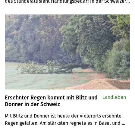
des Ständerats sieht Handlungsbedarf in der Schweizer 
Klimapolitik. Aus Zeitmangel konnte die 
Biodiversitätsinitiative nicht behandelt werden.
Ersehnter Regen kommt mit Blitz und
Landleben
Donner in der Schweiz
Mit Blitz und Donner ist heute der vielerorts ersehnte 
Regen gefallen. Am stärksten regnete es in Basel und 
Locarno, wie Meteo-News am frühen Donnerstagmorgen 