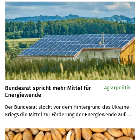
auf Twitter schreibt.
Bundesrat spricht mehr Mittel für
Agrarpolitik
Energiewende
Der Bundesrat stockt vor dem Hintergrund des Ukraine-
Kriegs die Mittel zur Förderung der Energiewende auf. 
Das Geld fliesst in den kommenden vier Jahren unter 
anderem in Beratungen zur Ersatz alter Heizungen. 
Zudem unterstützt der Bund Gemeinden bei der Planung 