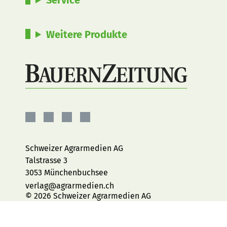
Service
Weitere Produkte
BauernZeitung
BauernZeitung
BauernZeitung
BauernZeitung
auf
auf
auf
auf
Facebook
Instagram
YouTube
LinkedIn
Schweizer Agrarmedien AG
Talstrasse 3
3053 Münchenbuchsee
verlag@agrarmedien.ch
© 2026 Schweizer Agrarmedien AG