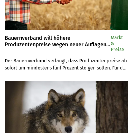
Bauernverband will höhere
Markt
&
Produzentenpreise wegen neuer Auflagen
Preise
und teurerer Produktionsmittel
Der Bauernverband verlangt, dass Produzentenpreise ab 
sofort um mindestens fünf Prozent steigen sollen. Für das 
nächste Jahr geht er noch weiter - unter anderem 
deshalb, weil das Erfüllen neuer Umweltauflagen teuer 
und aufwendig sei.