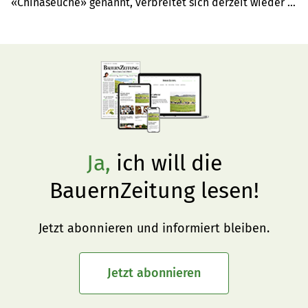
«Chinaseuche» genannt, verbreitet sich derzeit wieder 
unter Kaninchen in der Schweiz. TierWelt-Redaktorin 
Sarah Schindhelm zeigt auf, welche präventiven 
Massnahmen helfen können.
Ja,
ich will die
BauernZeitung lesen!
Jetzt abonnieren und informiert bleiben.
Jetzt abonnieren