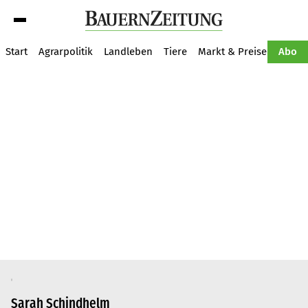
Suche
Start
Agrarpolitik
Landleben
Tiere
Markt & Preise
Pflan
Abo
Sarah Schindhelm