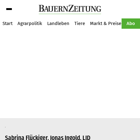
Suche
Start
Agrarpolitik
Landleben
Tiere
Markt & Preise
Pflan
Abo
Sabrina Flückiger, Jonas Ingold, LID