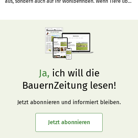
aus, sondern auch auf ihr Wohlbefinden. Wenn Tiere über 
eine längere Zeit zu hohen Temperaturen ausgesetzt 
sind, tritt der sogenannte Hitzestress ein. Wie sich dieser 
bemerkbar macht und was man dagegen tun kann, ist 
von Tier zu Tier unterschiedlich.
Ja,
ich will die
BauernZeitung lesen!
Jetzt abonnieren und informiert bleiben.
Jetzt abonnieren