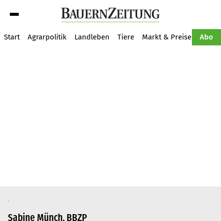
Suche
Start
Agrarpolitik
Landleben
Tiere
Markt & Preise
Pflan
Abo
Sabine Münch, BBZP