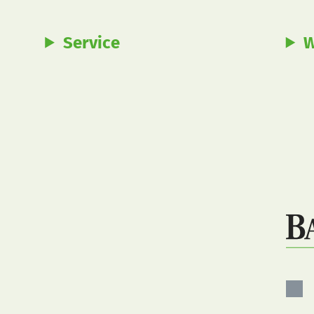
Service
W
Bau
auf