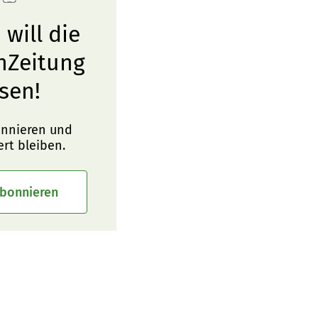
 will die
nZeitung
sen!
onnieren und
ert bleiben.
abonnieren