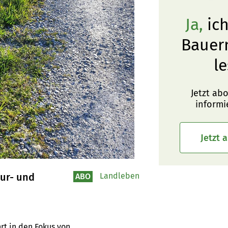
Ja,
ich
Bauer
le
Jetzt ab
informi
Jetzt 
lur- und
Landleben
ABO
rt in den Fokus von 