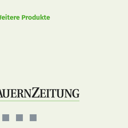
eitere Produkte
ernZeitung
BauernZeitung
BauernZeitung
BauernZeitung
auf
auf
auf