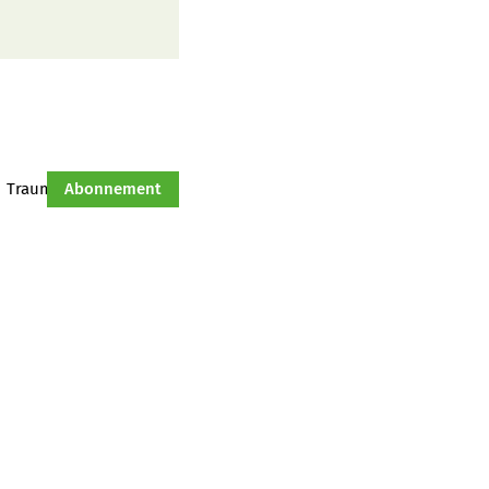
Traumtraktor
Abonnement
Hof-Management
Jahresserie