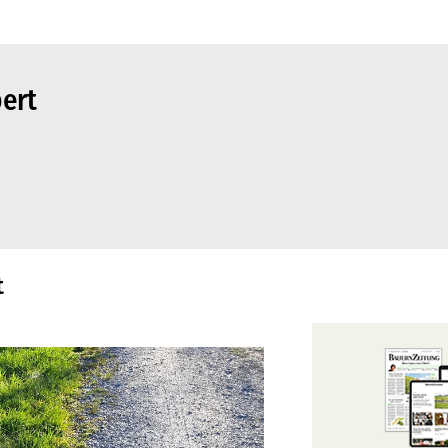
pert
t