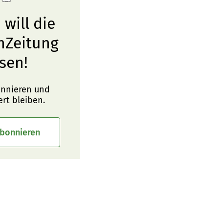
 will die
nZeitung
sen!
onnieren und
ert bleiben.
abonnieren