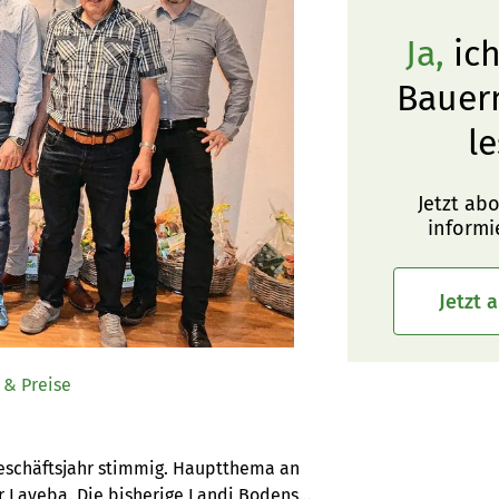
Ja,
ich
Bauer
le
Jetzt ab
informi
Jetzt 
 & Preise
schäftsjahr stimmig. Hauptthema an 
 Laveba. Die bisherige Landi Bodensee 