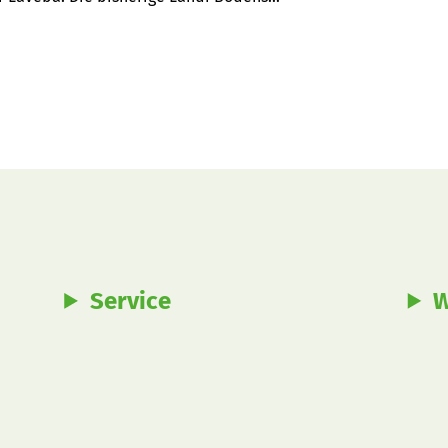
en.
Service
W