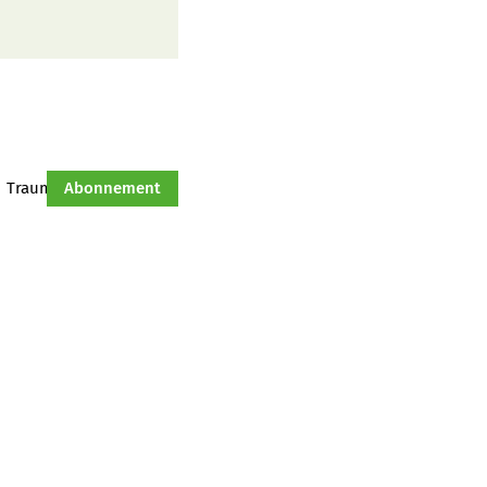
Traumtraktor
Abonnement
Hof-Management
Jahresserie