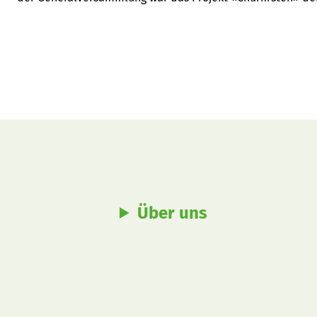
AG soll in eine Regionalgenossenschaft umgewandelt werd
Über uns