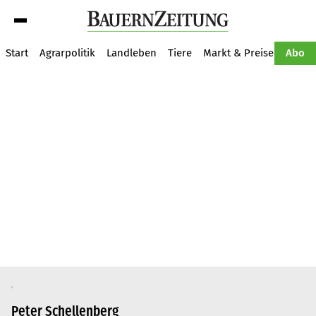
Suche
Start
Agrarpolitik
Landleben
Tiere
Markt & Preise
Pflan
Abo
Peter Schellenberg