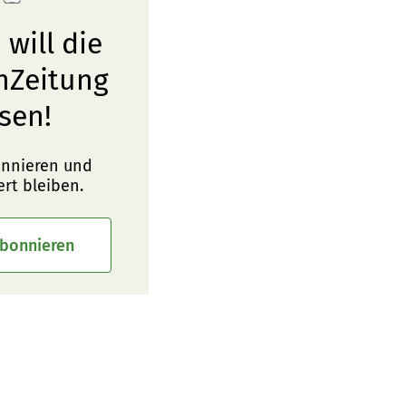
 will die
nZeitung
sen!
onnieren und
ert bleiben.
abonnieren