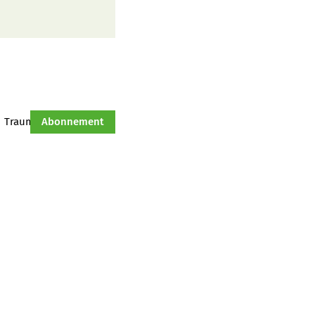
Traumtraktor
Abonnement
Hof-Management
Jahresserie