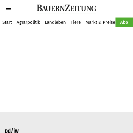
Suche
Start
Agrarpolitik
Landleben
Tiere
Markt & Preise
Pflan
Abo
pd/jw