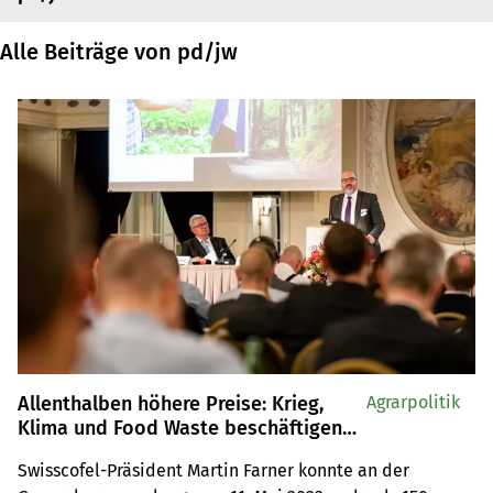
Alle Beiträge von pd/jw
Allenthalben höhere Preise: Krieg,
Agrarpolitik
Klima und Food Waste beschäftigen
den Früchte-, Gemüse und
Swisscofel-Präsident Martin Farner konnte an der 
Kartoffelhandel