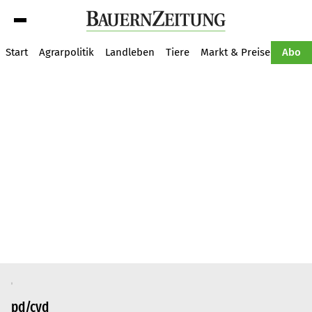
Suche
Start
Agrarpolitik
Landleben
Tiere
Markt & Preise
Pflan
Abo
pd/cvd