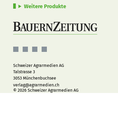
Weitere Produkte
BauernZeitung
BauernZeitung
BauernZeitung
BauernZeitung
auf
auf
auf
auf
Facebook
Instagram
YouTube
LinkedIn
Schweizer Agrarmedien AG
Talstrasse 3
3053 Münchenbuchsee
verlag@agrarmedien.ch
© 2026 Schweizer Agrarmedien AG