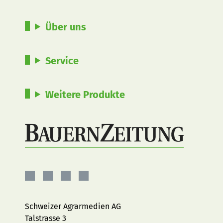
Über uns
Service
Weitere Produkte
BauernZeitung
BauernZeitung
BauernZeitung
BauernZeitung
auf
auf
auf
auf
Facebook
Instagram
YouTube
LinkedIn
Schweizer Agrarmedien AG
Talstrasse 3