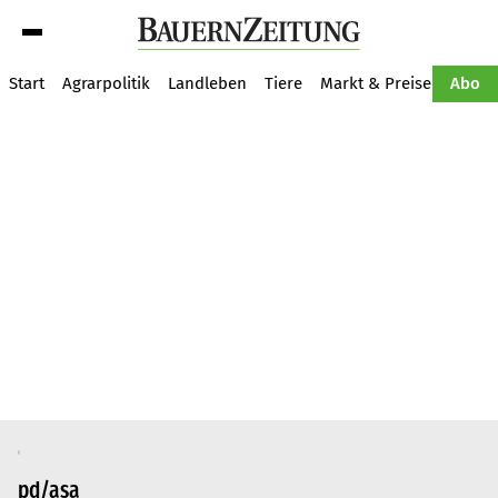
Suche
Start
Agrarpolitik
Landleben
Tiere
Markt & Preise
Pflan
Abo
pd/asa