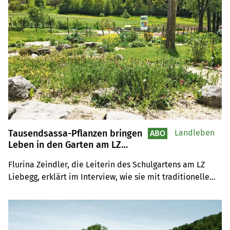
Tausendsassa-Pflanzen bringen
Landleben
ABO
Leben in den Garten am LZ
Liebegg
Flurina Zeindler, die Leiterin des Schulgartens am LZ 
Liebegg, erklärt im Interview, wie sie mit traditionellem 
und aktuellem Wissen die Biodiversität im Garten 
fördert. Dabei muss nicht zwingend auf Ordnung 
verzichtet werden.