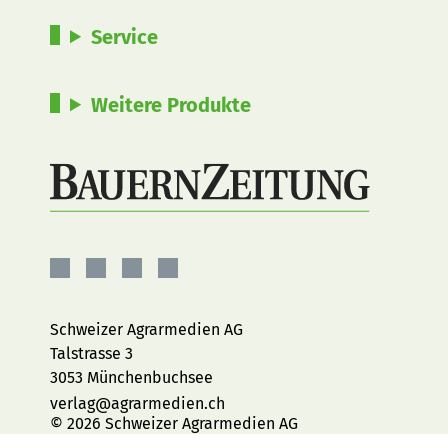
Service
Weitere Produkte
BauernZeitung
BauernZeitung
BauernZeitung
BauernZeitung
auf
auf
auf
auf
Facebook
Instagram
YouTube
LinkedIn
Schweizer Agrarmedien AG
Talstrasse 3
3053 Münchenbuchsee
verlag@agrarmedien.ch
© 2026 Schweizer Agrarmedien AG