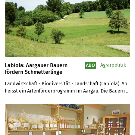
Labiola: Aargauer Bauern
Agrarpolitik
ABO
fördern Schmetterlinge
Landwirtschaft - Biodiversität - Landschaft (Labiola). So 
heisst ein Artenförderprogramm im Aargau. Die Bauern 
machen rege mit, aktulle werden Tagfalter und Brutvögel 
gefördert. Die Massnahmen zeigen Wirkung. Dies macht 
die aktuelle Erfolgskontrolle des Programms deutlich.