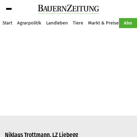
Suche
Start
Agrarpolitik
Landleben
Tiere
Markt & Preise
Pflan
Abo
Niklaus Trottmann, LZ Liebegg