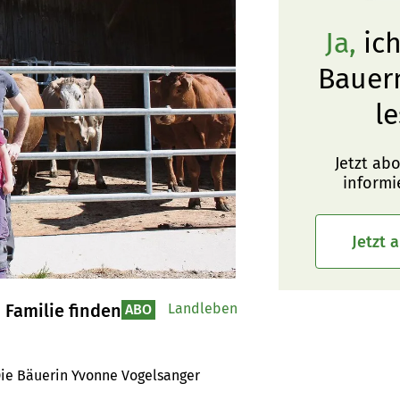
Ja,
ich
Bauer
le
Jetzt ab
informi
Jetzt 
 Familie finden
Landleben
ABO
Die Bäuerin Yvonne Vogelsanger 