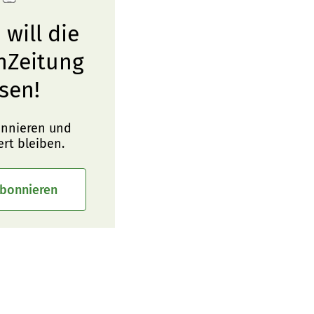
 will die
nZeitung
sen!
onnieren und
ert bleiben.
abonnieren