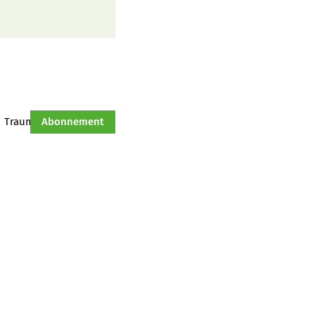
Traumtraktor
Abonnement
Hof-Management
Jahresserie