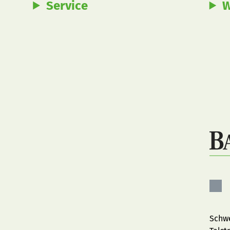
Service
W
Bau
auf
Fac
Schwe