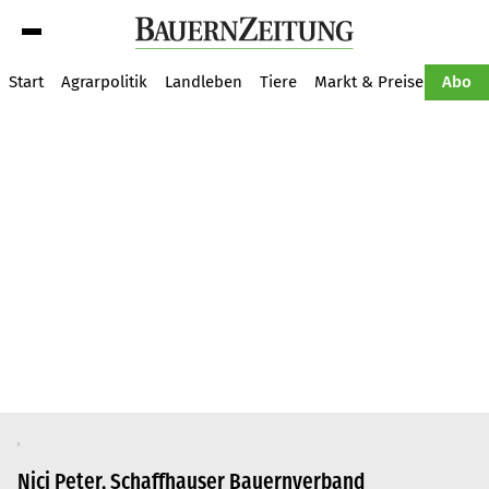
Suche
Start
Agrarpolitik
Landleben
Tiere
Markt & Preise
Pflan
Abo
Nici Peter, Schaffhauser Bauernverband