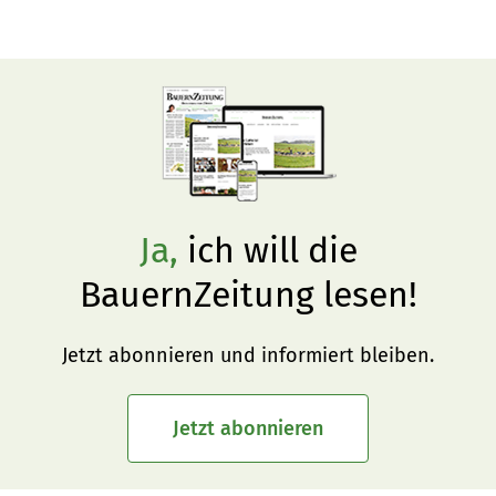
im Vorjahr. Auch die Exporte stiegen. Damit das so 
bleibt, fokussiert sich Switzerland Cheese Marketing 
(SCM) mit einem frischen Auftritt auf neue Märkte im 
Ausland, zum Beispiel in Skandinavien.
Ja,
ich will die
BauernZeitung lesen!
Jetzt abonnieren und informiert bleiben.
Jetzt abonnieren