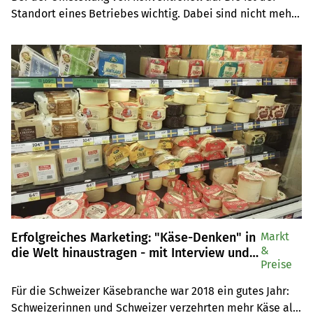
Standort eines Betriebes wichtig. Dabei sind nicht mehr 
landwirtschaftliche Strukturen oder Mikroklima 
ausschlaggebend, sondern ob der Nachbar Biobauer ist.
Erfolgreiches Marketing: "Käse-Denken" in
Markt
&
die Welt hinaustragen - mit Interview und
Preise
Infografik
Für die Schweizer Käsebranche war 2018 ein gutes Jahr: 
Schweizerinnen und Schweizer verzehrten mehr Käse als 