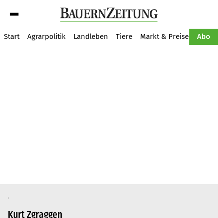
Suche
Start
Agrarpolitik
Landleben
Tiere
Markt & Preise
Pflan
Abo
Kurt Zgraggen