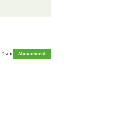
Traumtraktor
Abonnement
Hof-Management
Jahresserie