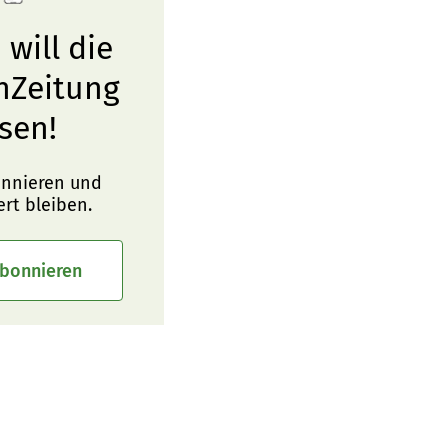
 will die
nZeitung
sen!
onnieren und
ert bleiben.
abonnieren