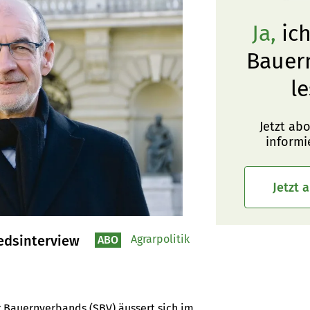
Ja,
ich
Bauer
le
Jetzt ab
informi
Jetzt 
edsinterview
Agrarpolitik
ABO
 Bauernverbands (SBV) äussert sich im 