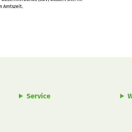
n Amtszeit.
Service
W