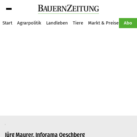
Suche
Start
Agrarpolitik
Landleben
Tiere
Markt & Preise
Pflan
Abo
Jürg Maurer, Inforama Oeschberg