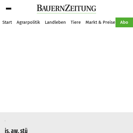
Suche
Start
Agrarpolitik
Landleben
Tiere
Markt & Preise
Pflan
Abo
js, aw, stü