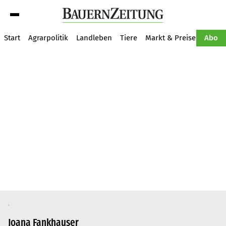
Suche
Start
Agrarpolitik
Landleben
Tiere
Markt & Preise
Pflan
Abo
Joana Fankhauser