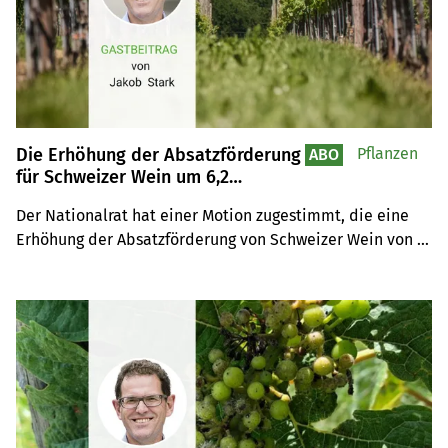
Die Erhöhung der Absatzförderung
Pflanzen
ABO
für Schweizer Wein um 6,2
Millionen Franken ist wichtig
Der Nationalrat hat einer Motion zugestimmt, die eine 
Erhöhung der Absatzförderung von Schweizer Wein von 
2,8 auf 9 Millionen Franken vorsieht. Statt Zuschüsse zur 
Verwertung von Überschüssen (auch ins Ausland) sollen 
alle Gelder für die Absatzförderung von Schweizer Wein 
im Inland verwendet werden.