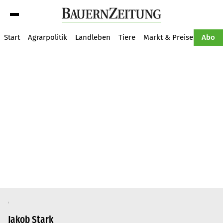
Suche
Start
Agrarpolitik
Landleben
Tiere
Markt & Preise
Pflan
Abo
Jakob Stark