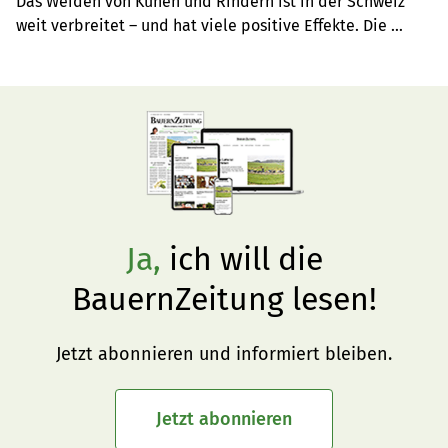
Das Weiden von Kühen und Rindern ist in der Schweiz 
Würmer
weit verbreitet – und hat viele positive Effekte. Die 
Weide stellt aber auch ein Risiko für die Aufnahme von 
Parasiten dar. Es ist wichtig, dass das Immunsystem von 
Jungrindern trainiert wird.
Ja,
ich will die
BauernZeitung lesen!
Jetzt abonnieren und informiert bleiben.
Jetzt abonnieren