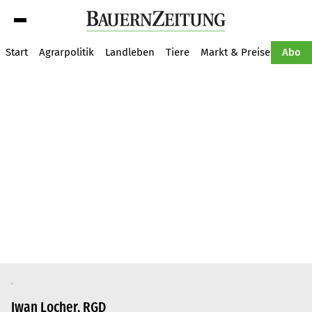
Suche
Start
Agrarpolitik
Landleben
Tiere
Markt & Preise
Pflan
Abo
Iwan Locher, RGD