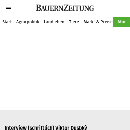
Suche
Start
Agrarpolitik
Landleben
Tiere
Markt & Preise
Pflan
Abo
Interview (schriftlich) Viktor Dusbký