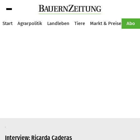
Suche
Start
Agrarpolitik
Landleben
Tiere
Markt & Preise
Pflan
Abo
Interview: Ricarda Caderas