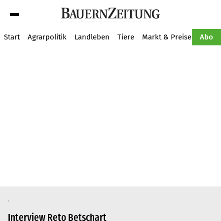
Suche
Start
Agrarpolitik
Landleben
Tiere
Markt & Preise
Pflan
Abo
Interview Reto Betschart