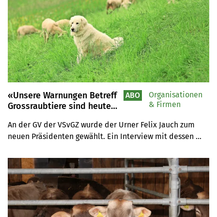
«Unsere Warnungen Betreff
Organisationen
ABO
& Firmen
Grossraubtiere sind heute
Realität»
An der GV der VSvGZ wurde der Urner Felix Jauch zum 
neuen Präsidenten gewählt. Ein Interview mit dessen 
Vorgänger Ruedi Fässler, der den Verein bisher 
zusammen mit Franz Püntener im Co-Präsidium führte.