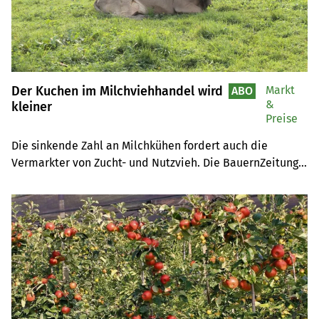
Der Kuchen im Milchviehhandel wird
Markt
ABO
&
kleiner
Preise
Die sinkende Zahl an Milchkühen fordert auch die 
Vermarkter von Zucht- und Nutzvieh. Die BauernZeitung 
fragte bei Franz Philipp, dem Geschäftsführer der 
Schwyzer Viehvermarktungs AG (SViAG) nach.