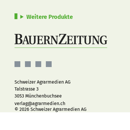
Weitere Produkte
BauernZeitung
BauernZeitung
BauernZeitung
BauernZeitung
auf
auf
auf
auf
Facebook
Instagram
YouTube
LinkedIn
Schweizer Agrarmedien AG
Talstrasse 3
3053 Münchenbuchsee
verlag@agrarmedien.ch
© 2026 Schweizer Agrarmedien AG