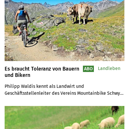
die Dorfkäserei Küssnacht am Rigi als unabhängigen 
Familienbetrieb führt.
Es braucht Toleranz von Bauern
Landleben
ABO
und Bikern
Philipp Waldis kennt als Landwirt und 
Geschäftsstellenleiter des Vereins Mountainbike Schwyz 
die Bedürfnisse von Bauern und Bikern.