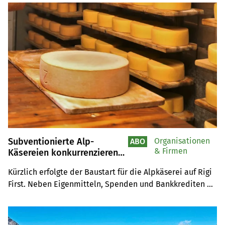
Subventionierte Alp-
Organisationen
ABO
& Firmen
Käsereien konkurrenzieren
private Käser
Kürzlich erfolgte der Baustart für die Alpkäserei auf Rigi 
First. Neben Eigenmitteln, Spenden und Bankkrediten 
wird das Projekt auch von der öffentlichen Hand 
unterstützt. Dies stösst nicht bei allen auf Begeisterung. 
Kritisch sieht das etwa Käsermeister Josef Werder, der 