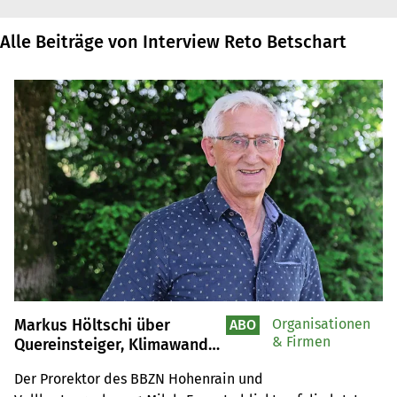
Alle Beiträge von Interview Reto Betschart
Markus Höltschi über
Organisationen
ABO
& Firmen
Quereinsteiger, Klimawandel
und landwirtschaftliche
Der Prorektor des BBZN Hohenrain und 
Bildung