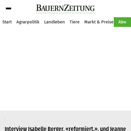
Suche
Start
Agrarpolitik
Landleben
Tiere
Markt & Preise
Pflan
Abo
Interview Isabelle Berger, «reformiert.», und Jeanne