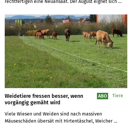
rechtfertigen eine Neuansaat. Der August eignet sich 
hierfür am besten. Mit den Sarnierungsarbeiten sollte 
aber schon bald begonnen werden.
Weidetiere fressen besser, wenn
Tiere
ABO
vorgängig gemäht wird
Viele Wiesen und Weiden sind nach massiven 
Mäuseschäden übersät mit Hirtentäschel, Weicher 
Trespe und Scharfem Hahnenfuss. Weidetieren 