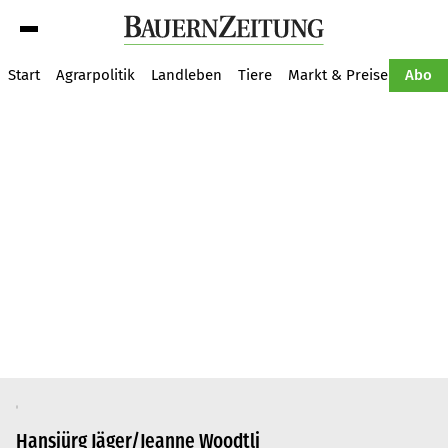
Suche
Start
Agrarpolitik
Landleben
Tiere
Markt & Preise
Pflan
Abo
Hansjürg Jäger/Jeanne Woodtli