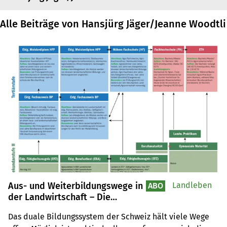
Alle Beiträge von Hansjürg Jäger/Jeanne Woodtli
Aus- und Weiterbildungswege in
Landleben
ABO
der Landwirtschaft – Die
Übersicht über das duale
Das duale Bildungssystem der Schweiz hält viele Wege 
Bildungssystem der Schweiz