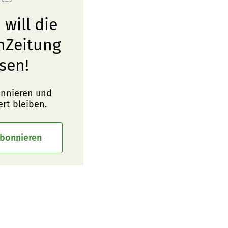
 will die
nZeitung
sen!
onnieren und
ert bleiben.
abonnieren