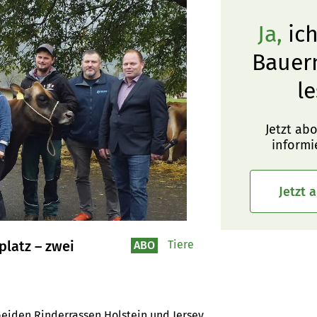
Ja,
ich
Bauer
le
Jetzt ab
informi
Jetzt 
latz – zwei
Tiere
ABO
eiden Rinderrassen Holstein und Jersey 