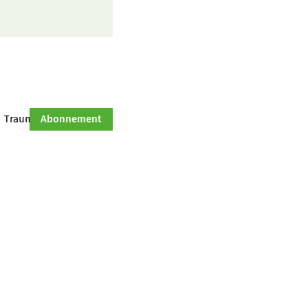
Traumtraktor
Abonnement
Hof-Management
Jahresserie