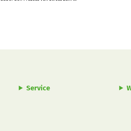
en Weg.
Service
W