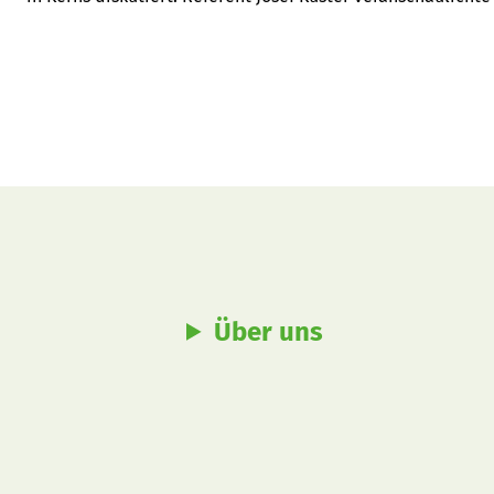
Burnout und gab den Junglandwirt(innen) Tipps mit auf d
Über uns