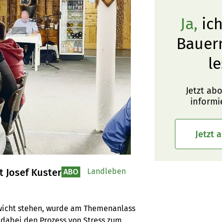
Ja,
ich
Bauer
le
Jetzt ab
informi
Jetzt 
t Josef Kuster
Landleben
ABO
ewicht stehen, wurde am Themenanlass 
e dabei den Prozess von Stress zum 