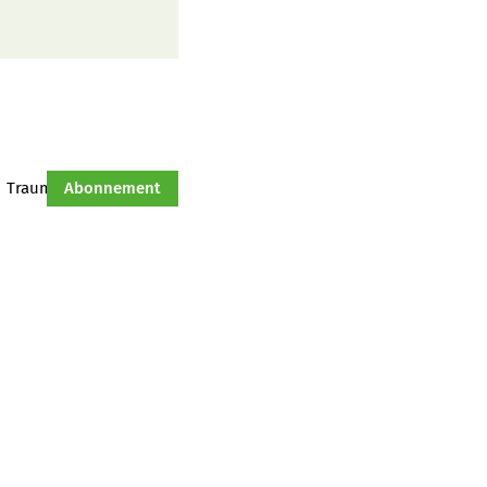
Traumtraktor
Abonnement
Hof-Management
Jahresserie