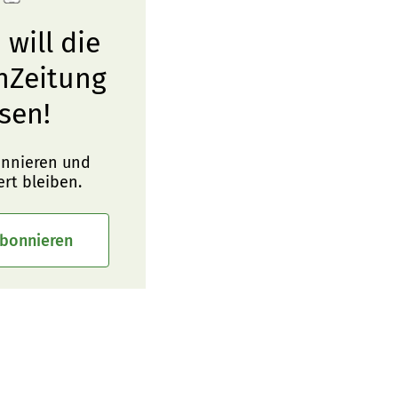
 will die
nZeitung
sen!
onnieren und
ert bleiben.
abonnieren