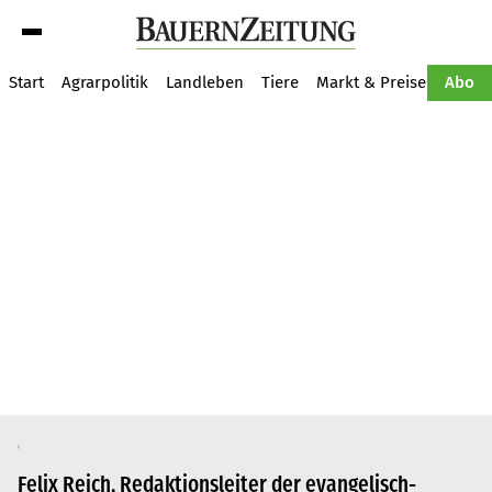
Suche
Start
Agrarpolitik
Landleben
Tiere
Markt & Preise
Pflan
Abo
Felix Reich, Redaktionsleiter der evangelisch-