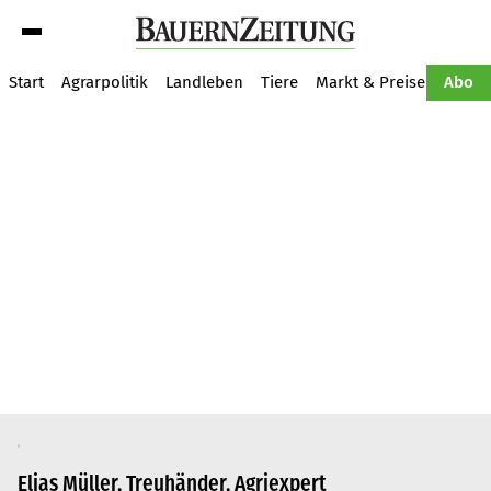
Suche
Start
Agrarpolitik
Landleben
Tiere
Markt & Preise
Pflan
Abo
Elias Müller, Treuhänder, Agriexpert