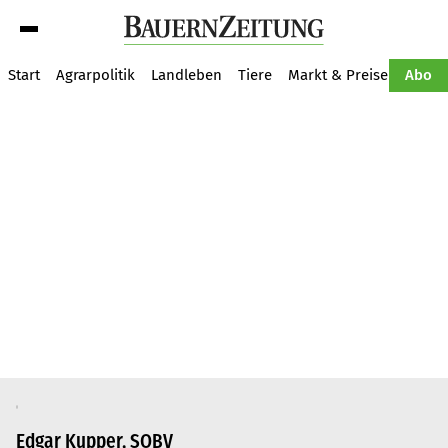
Suche
Start
Agrarpolitik
Landleben
Tiere
Markt & Preise
Pflan
Abo
Edgar Kupper, SOBV