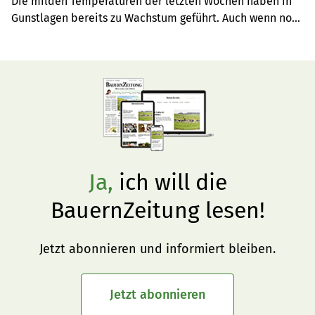
Die milden Temperaturen der letzten Wochen haben in 
Gunstlagen bereits zu Wachstum geführt. Auch wenn noch 
kaum ein Wachstum erkennbar ist, kann mit der 
Vorweide begonnen werden. Lückige Mähweiden 
benötigen Pflege.
Ja,
ich will die
BauernZeitung lesen!
Jetzt abonnieren und informiert bleiben.
Jetzt abonnieren