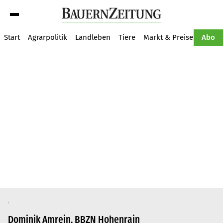
Suche
Start
Agrarpolitik
Landleben
Tiere
Markt & Preise
Pflan
Abo
Dominik Amrein, BBZN Hohenrain