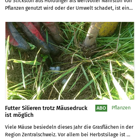
Ob Stickstoff aus Hofdünger als wertvoller Nährstoff von 
Pflanzen genutzt wird oder der Umwelt schadet, ist eine 
Frage des richtigen Einsatzes. Folgende Punkte sollten 
dabei beachtet werden.
Futter Silieren trotz Mäusedruck
Pflanzen
ABO
ist möglich
Viele Mäuse besiedeln dieses Jahr die Grasflächen in der 
Region Zentralschweiz. Vor allem bei Herbstsilage ist 