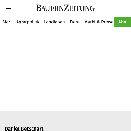
Suche
Start
Agrarpolitik
Landleben
Tiere
Markt & Preise
Pflan
Abo
Daniel Betschart