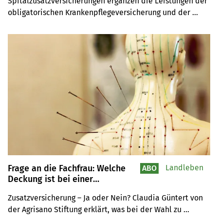
Spitalzusatzversiche­rungen ergänzen die ­Leistungen der 
obligatorischen Krankenpflegeversicherung und der 
allgemeinen ambulanten Krankenzusatzversicherungen. 
Weil sie in ihren Leistungen relativ ähnlich sind, lohnt 
sich der Vergleich hinsichtlich der Prämien und 
Leistungen.
Frage an die Fachfrau: Welche
Landleben
ABO
Deckung ist bei einer
Zusatzversicherung sinnvoll?
Zusatzversicherung – Ja oder Nein? Claudia Güntert von 
der Agrisano Stiftung erklärt, was bei der Wahl zu 