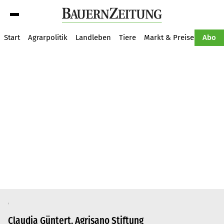
Suche
Start
Agrarpolitik
Landleben
Tiere
Markt & Preise
Pflan
Abo
Claudia Güntert, Agrisano Stiftung