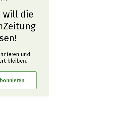
 will die
nZeitung
sen!
onnieren und
ert bleiben.
abonnieren