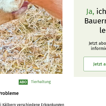
Ja,
ich
Bauer
le
Jetzt ab
informi
Jetzt 
Tierhaltung
ABO
 Probleme
i Kälbern verschiedene Erkrankungen 